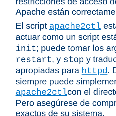
restricciones de acceso d
Apache están correctamen
El script
est
apache2ctl
actuar como un script est
; puede tomar los 
init
, y
y traduc
restart
stop
apropiadas para
. 
httpd
siempre puede simplemen
con el direct
apache2ctl
Pero asegúrese de compro
exactos de su sistema.