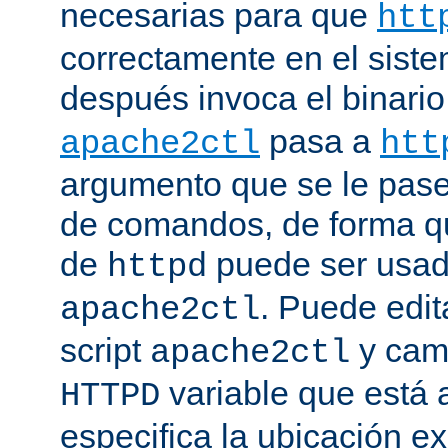
necesarias para que
htt
correctamente en el siste
después invoca el binari
pasa a
apache2ctl
htt
argumento que se le pase 
de comandos, de forma qu
de
puede ser usad
httpd
. Puede edit
apache2ctl
script
y camb
apache2ctl
variable que está a
HTTPD
especifica la ubicación e