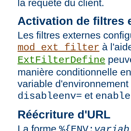
la requête du client.
Activation de filtres
Les filtres externes confi
à l'aid
mod_ext_filter
peuve
ExtFilterDefine
manière conditionnelle en
variable d'environnement 
et
disableenv=
enable
Réécriture d'URL
La forme
%{ENV:
variab