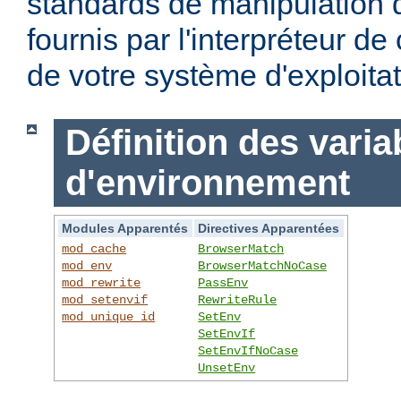
standards de manipulation 
fournis par l'interpréteur d
de votre système d'exploitat
Définition des varia
d'environnement
Modules Apparentés
Directives Apparentées
mod_cache
BrowserMatch
mod_env
BrowserMatchNoCase
mod_rewrite
PassEnv
mod_setenvif
RewriteRule
mod_unique_id
SetEnv
SetEnvIf
SetEnvIfNoCase
UnsetEnv