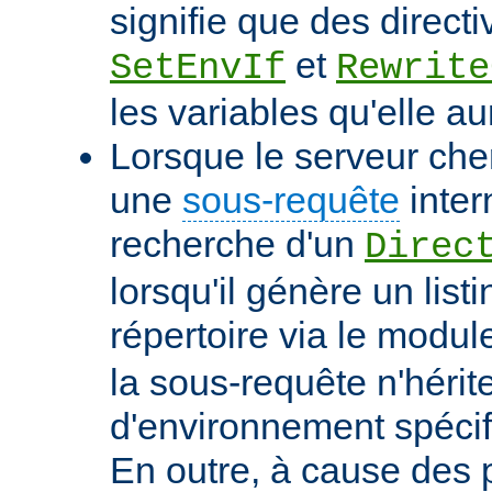
signifie que des directi
et
SetEnvIf
Rewrite
les variables qu'elle au
Lorsque le serveur che
une
sous-requête
inter
recherche d'un
Direc
lorsqu'il génère un list
répertoire via le modu
la sous-requête n'hérit
d'environnement spécif
En outre, à cause des 