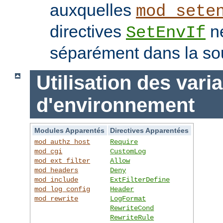
auxquelles
mod_sete
directives
ne
SetEnvIf
séparément dans la so
Utilisation des vari
d'environnement
Modules Apparentés
Directives Apparentées
mod_authz_host
Require
mod_cgi
CustomLog
mod_ext_filter
Allow
mod_headers
Deny
mod_include
ExtFilterDefine
mod_log_config
Header
mod_rewrite
LogFormat
RewriteCond
RewriteRule