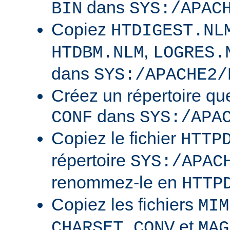
dans
BIN
SYS:/APAC
Copiez
HTDIGEST.NL
,
HTDBM.NLM
LOGRES.
dans
SYS:/APACHE2/
Créez un répertoire qu
dans
CONF
SYS:/APA
Copiez le fichier
HTTP
répertoire
SYS:/APAC
renommez-le en
HTTP
Copiez les fichiers
MIM
et
CHARSET.CONV
MAG