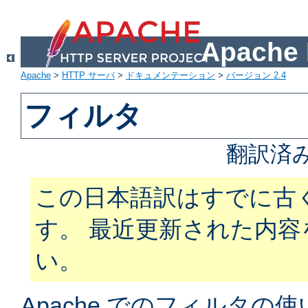
Apach
Apache
>
HTTP サーバ
>
ドキュメンテーション
>
バージョン 2.4
フィルタ
翻訳済
この日本語訳はすでに古
す。 最近更新された内
い。
Apache でのフィルタ