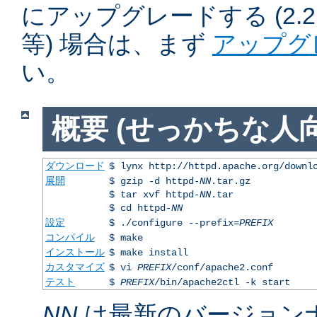
にアップグレードする (2.2.50
等) 場合は、まず
アップグ
い。
概要 (せっかちな人向
ダウンロード
$ lynx http://httpd.apache.org/downl
展開
$ gzip -d httpd-
NN
.tar.gz
$ tar xvf httpd-
NN
.tar
$ cd httpd-
NN
設定
$ ./configure --prefix=
PREFIX
コンパイル
$ make
インストール
$ make install
カスタマイズ
$ vi
PREFIX
/conf/apache2.conf
テスト
$
PREFIX
/bin/apache2ctl -k start
NN
は最新のバージョン