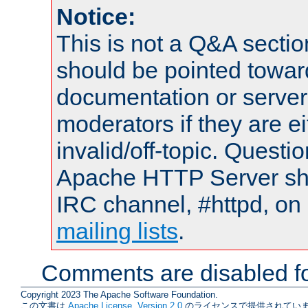
Notice:
This is not a Q&A sect
should be pointed towar
documentation or serve
moderators if they are 
invalid/off-topic. Quest
Apache HTTP Server shou
IRC channel, #httpd, on 
mailing lists
.
Comments are disabled fo
Copyright 2023 The Apache Software Foundation.
この文書は
Apache License, Version 2.0
のライセンスで提供されていま