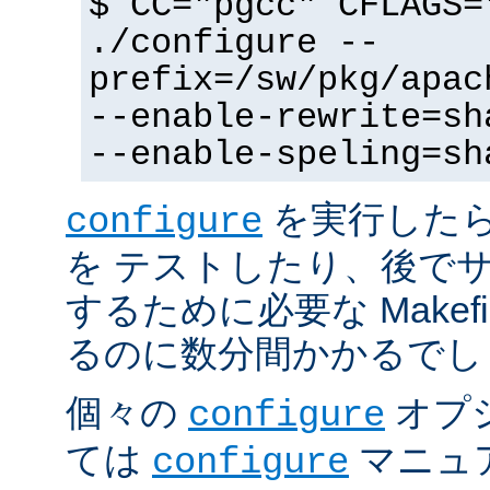
$ CC="pgcc" CFLAGS=
./configure --
prefix=/sw/pkg/apac
--enable-rewrite=sh
--enable-speling=sh
を実行した
configure
を テストしたり、後で
するために必要な Makef
るのに数分間かかるでし
個々の
オプ
configure
ては
マニュ
configure