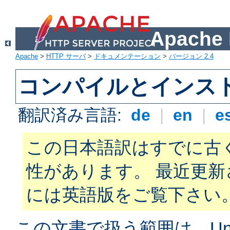
Apach
Apache
>
HTTP サーバ
>
ドキュメンテーション
>
バージョン 2.4
コンパイルとインス
翻訳済み言語:
de
|
en
|
e
この日本語訳はすでに古
性があります。 最近更
には英語版をご覧下さい
この文書で扱う範囲は、Unix