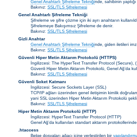
Genel Anahtarlı Şifreleme Tekniği
nde, sahibinin yaptığı
Bakınız:
SSL/TLS Şifrelemesi
Genel Anahtarlı Şifreleme Tekniği
Şifreleme ve şifre çözme için iki ayrı anahtarın kullanı
Şifrelemeye Bakışımsız Şifreleme de denir.
Bakınız:
SSL/TLS Şifrelemesi
Gizli Anahtar
Genel Anahtarlı Şifreleme Tekniği
nde, giden iletileri im
Bakınız:
SSL/TLS Şifrelemesi
Güvenli Hiper Metin Aktarım Protokolü (HTTPS)
İngilizcesi: The HyperText Transfer Protocol (Secure),
Güvenli Hiper Metin Aktarım Protokolü, Genel Ağ’da kul
Bakınız:
SSL/TLS Şifrelemesi
Güvenli Soket Katmanı
İngilizcesi: Secure Sockets Layer
(SSL)
TCP/IP ağları üzerinden genel iletişimin kimlik doğrul
yani SSL üzerinden Hiper Metin Aktarım Protokolü şekli
Bakınız:
SSL/TLS Şifrelemesi
Hiper Metin Aktarım Protokolü
(HTTP)
İngilizcesi: HyperText Transfer Protocol (HTTP)
Genel Ağ’da kullanılan standart aktarım protokollerinde
.htaccess
Belge dosyaları ağacı içine yerleştirilen bir
yapılandırm