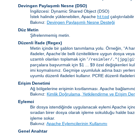
Devingen Paylaşımlı Nesne
(DSO)
İngilizcesi: Dynamic Shared Object (DSO)
İstek halinde yüklenebilen, Apache
çalıştırılabi
httpd
Bakınız:
Devingen Paylaşımlı Nesne Desteği
Düz Metin
Şifrelenmemiş metin.
Düzenli İfade
(Regex)
Metin içinde bir şablon tanımlama yolu. Örneğin, “A harf
ifadeler, Apache’de belli özniteliklere uygun dosya veya
uzantılı olanları toplamak için “
/resimler/.*(jpg|gi
parçalara başvurmak için $1 ... $9 özel değişkenleri kull
imi koymalısınız. Geçmişe uyumluluk adına bazı yerlerd
uyumlu düzenli ifadeleri kullanır. PCRE düzenli ifadelerinin
Erişim Denetimi
Ağ bölgelerine erişimin kısıtlanması. Apache bağlamınd
Bakınız:
Kimlik Doğrulama, Yetkilendirme ve Erişim De
Eylemci
Bir dosya istendiğinde uygulanacak eylemi Apache içind
sıradan birer dosya olarak işleme sokulduğu halde bazı b
işleme sokar.
Bakınız:
Apache Eylemcilerinin Kullanımı
Genel Anahtar