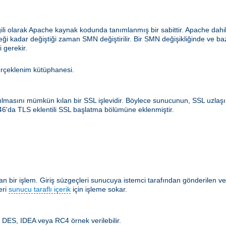
ilgili olarak Apache kaynak kodunda tanımlanmış bir sabittir. Apache d
ceği kadar değiştiği zaman SMN değiştirilir. Bir SMN değişikliğinde ve b
 gerekir.
erçeklenim kütüphanesi.
rılmasını mümkün kılan bir SSL işlevidir. Böylece sunucunun, SSL uzlaş
546'da TLS eklentili SSL başlatma bölümüne eklenmiştir.
 bir işlem. Giriş süzgeçleri sunucuya istemci tarafından gönderilen ver
eri
sunucu taraflı içerik
için işleme sokar.
m. DES, IDEA veya RC4 örnek verilebilir.