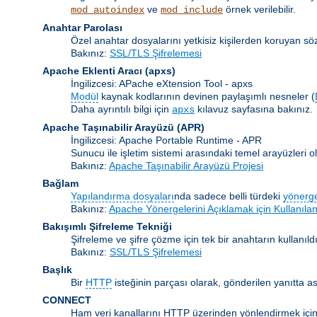
ve
örnek verilebilir.
mod_autoindex
mod_include
Anahtar Parolası
Özel anahtar dosyalarını yetkisiz kişilerden koruyan s
Bakınız:
SSL/TLS Şifrelemesi
Apache Eklenti Aracı
(apxs)
İngilizcesi: APache eXtension Tool - apxs
Modül
kaynak kodlarının devinen paylaşımlı nesneler (
Daha ayrıntılı bilgi için
kılavuz sayfasına bakınız.
apxs
Apache Taşınabilir Arayüzü
(APR)
İngilizcesi: Apache Portable Runtime - APR
Sunucu ile işletim sistemi arasındaki temel arayüzleri
Bakınız:
Apache Taşınabilir Arayüzü Projesi
Bağlam
Yapılandırma dosyaları
nda sadece belli türdeki
yönerg
Bakınız:
Apache Yönergelerini Açıklamak için Kullanılan
Bakışımlı Şifreleme Tekniği
Şifreleme ve şifre çözme için tek bir anahtarın kullanıldı
Bakınız:
SSL/TLS Şifrelemesi
Başlık
Bir
HTTP
isteğinin parçası olarak, gönderilen yanıtta as
CONNECT
Ham veri kanallarını HTTP üzerinden yönlendirmek için