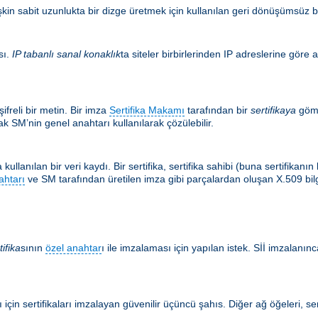
şkin sabit uzunlukta bir dizge üretmek için kullanılan geri dönüşümsüz bir
sı.
IP tabanlı sanal konaklık
ta siteler birbirlerinden IP adreslerine göre a
ifreli bir metin. Bir imza
Sertifika Makamı
tarafından bir
sertifikaya
göm
k SM’nin genel anahtarı kullanılarak çözülebilir.
kullanılan bir veri kaydı. Bir sertifika, sertifika sahibi (buna sertifikan
ahtarı
ve SM tarafından üretilen imza gibi parçalardan oluşan X.509 bilgis
tifika
sının
özel anahtar
ı ile imzalaması için yapılan istek. Sİİ imzalanınca
için sertifikaları imzalayan güvenilir üçüncü şahıs. Diğer ağ öğeleri, ser