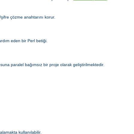
e/şifre çözme anahtarını korur.
dım eden bir Perl betiği.
a paralel bağımsız bir proje olarak geliştirilmektedir.
alamakta kullanılabilir.