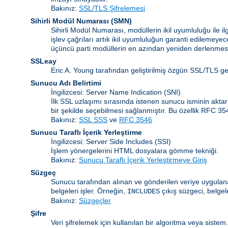
Bakınız:
SSL/TLS Şifrelemesi
Sihirli Modül Numarası
(
SMN
)
Sihirli Modül Numarası, modüllerin ikil uyumluluğu ile 
işlev çağrıları artık ikil uyumluluğun garanti edilemeye
üçüncü parti modüllerin en azından yeniden derlenmesi
SSLeay
Eric A. Young tarafından geliştirilmiş özgün SSL/TLS g
Sunucu Adı Belirtimi
İngilizcesi: Server Name Indication
(SNI)
İlk SSL uzlaşımı sırasında istenen sunucu isminin akta
bir şekilde seçebilmesi sağlanmıştır. Bu özellik RFC 3
Bakınız:
SSL SSS
ve
RFC 3546
Sunucu Taraflı İçerik Yerleştirme
İngilizcesi: Server Side Includes
(SSI)
İşlem yönergelerini HTML dosyalara gömme tekniği.
Bakınız:
Sunucu Taraflı İçerik Yerleştirmeye Giriş
Süzgeç
Sunucu tarafından alınan ve gönderilen veriye uygulanan
belgeleri işler. Örneğin,
çıkış süzgeci, belgel
INCLUDES
Bakınız:
Süzgeçler
Şifre
Veri şifrelemek için kullanılan bir algoritma veya siste