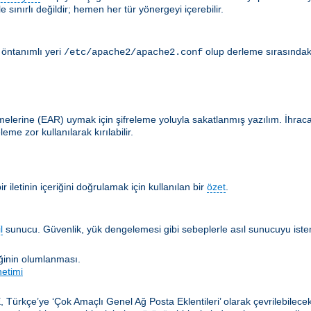
 sınırlı değildir; hemen her tür yönergeyi içerebilir.
 öntanımlı yeri
olup derleme sırasındak
/etc/apache2/apache2.conf
lerine (EAR) uymak için şifreleme yoluyla sakatlanmış yazılım. İhracat en
me zor kullanılarak kırılabilir.
 iletinin içeriğini doğrulamak için kullanılan bir
özet
.
l
sunucu. Güvenlik, yük dengelemesi gibi sebeplerle asıl sunucuyu istemc
iğinin olumlanması.
netimi
, Türkçe’ye ‘Çok Amaçlı Genel Ağ Posta Eklentileri’ olarak çevrilebilec