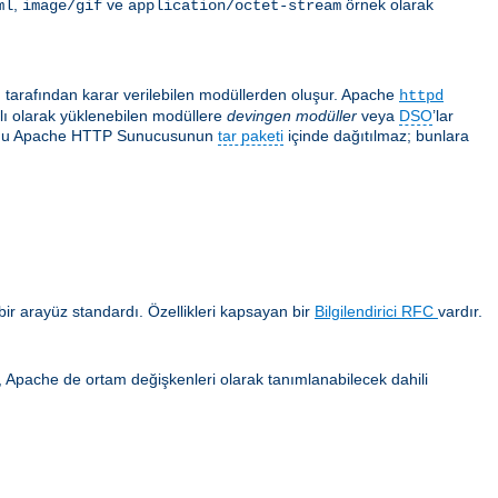
,
ve
örnek olarak
ml
image/gif
application/octet-stream
ı tarafından karar verilebilen modüllerden oluşur. Apache
httpd
ğlı olarak yüklenebilen modüllere
devingen modüller
veya
DSO
’lar
 çoğu Apache HTTP Sunucusunun
tar paketi
içinde dağıtılmaz; bunlara
ir arayüz standardı. Özellikleri kapsayan bir
Bilgilendirici RFC
vardır.
ca, Apache de ortam değişkenleri olarak tanımlanabilecek dahili