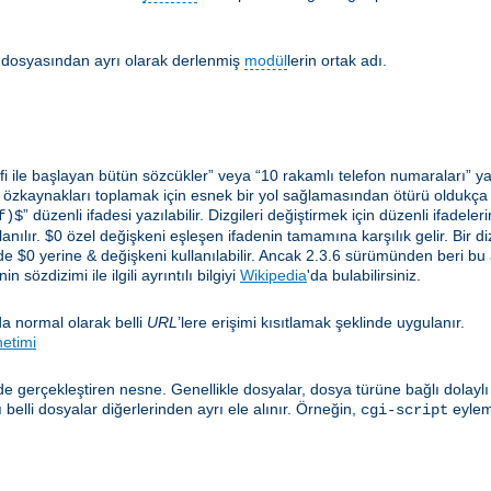
lir dosyasından ayrı olarak derlenmiş
modül
lerin ortak adı.
i ile başlayan bütün sözcükler” veya “10 rakamlı telefon numaraları” ya 
 özkaynakları toplamak için esnek bir yol sağlamasından ötürü oldukça yar
” düzenli ifadesi yazılabilir. Dizgileri değiştirmek için düzenli ifadel
f)$
anılır. $0 özel değişkeni eşleşen ifadenin tamamına karşılık gelir. Bir diz
e $0 yerine & değişkeni kullanılabilir. Ancak 2.3.6 sürümünden beri bu
 sözdizimi ile ilgili ayrıntılı bilgiyi
Wikipedia
'da bulabilirsiniz.
a normal olarak belli
URL
’lere erişimi kısıtlamak şeklinde uygulanır.
netimi
e gerçekleştiren nesne. Genellikle dosyalar, dosya türüne bağlı dolayl
elli dosyalar diğerlerinden ayrı ele alınır. Örneğin,
eylem
cgi-script