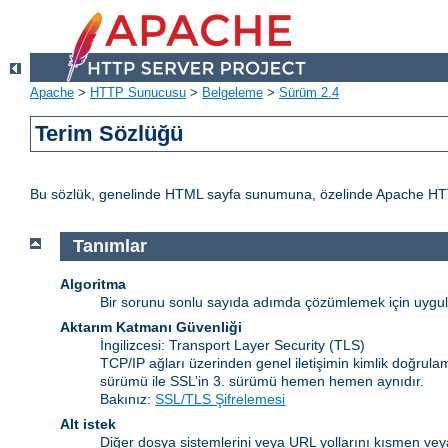
Apache
>
HTTP Sunucusu
>
Belgeleme
>
Sürüm 2.4
Terim Sözlüğü
Bu sözlük, genelinde HTML sayfa sunumuna, özelinde Apache HTTP Sun
Tanımlar
Algoritma
Bir sorunu sonlu sayıda adımda çözümlemek için uygulan
Aktarım Katmanı Güvenliği
İngilizcesi: Transport Layer Security
(TLS)
TCP/IP ağları üzerinden genel iletişimin kimlik doğrulam
sürümü ile SSL’in 3. sürümü hemen hemen aynıdır.
Bakınız:
SSL/TLS Şifrelemesi
Alt istek
Diğer dosya sistemlerini veya URL yollarını kısmen veya