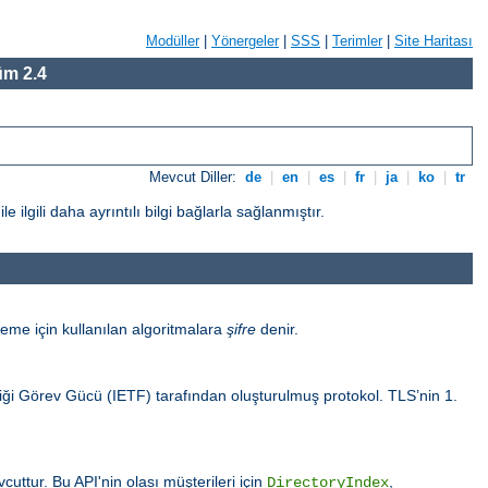
Modüller
|
Yönergeler
|
SSS
|
Terimler
|
Site Haritası
m 2.4
Mevcut Diller:
de
|
en
|
es
|
fr
|
ja
|
ko
|
tr
gili daha ayrıntılı bilgi bağlarla sağlanmıştır.
eme için kullanılan algoritmalara
şifre
denir.
sliği Görev Gücü (IETF) tarafından oluşturulmuş protokol. TLS’nin 1.
uttur. Bu API'nin olası müşterileri için
,
DirectoryIndex