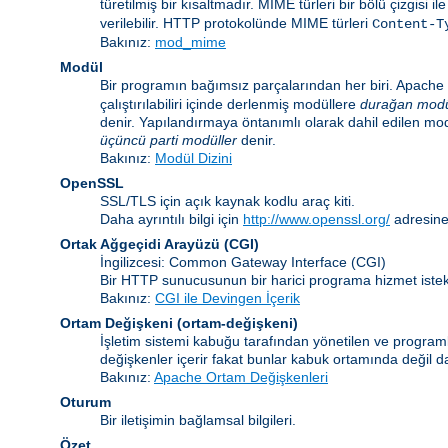
türetilmiş bir kısaltmadır. MIME türleri bir bölü çizgisi i
verilebilir. HTTP protokolünde MIME türleri
Content-T
Bakınız:
mod_mime
Modül
Bir programın bağımsız parçalarından her biri. Apache i
çalıştırılabiliri içinde derlenmiş modüllere
durağan modü
denir. Yapılandırmaya öntanımlı olarak dahil edilen mo
üçüncü parti modüller
denir.
Bakınız:
Modül Dizini
OpenSSL
SSL/TLS için açık kaynak kodlu araç kiti.
Daha ayrıntılı bilgi için
http://www.openssl.org/
adresine
Ortak Ağgeçidi Arayüzü
(CGI)
İngilizcesi: Common Gateway Interface (CGI)
Bir HTTP sunucusunun bir harici programa hizmet istekl
Bakınız:
CGI ile Devingen İçerik
Ortam Değişkeni
(ortam-değişkeni)
İşletim sistemi kabuğu tarafından yönetilen ve programla
değişkenler içerir fakat bunlar kabuk ortamında değil da
Bakınız:
Apache Ortam Değişkenleri
Oturum
Bir iletişimin bağlamsal bilgileri.
Özet