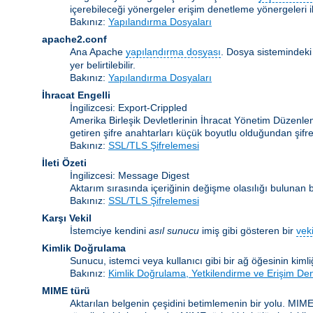
içerebileceği yönergeler erişim denetleme yönergeleri ile
Bakınız:
Yapılandırma Dosyaları
apache2.conf
Ana Apache
yapılandırma dosyası
. Dosya sistemindeki
yer belirtilebilir.
Bakınız:
Yapılandırma Dosyaları
İhracat Engelli
İngilizcesi: Export-Crippled
Amerika Birleşik Devletlerinin İhracat Yönetim Düzenleme
getiren şifre anahtarları küçük boyutlu olduğundan şifrele
Bakınız:
SSL/TLS Şifrelemesi
İleti Özeti
İngilizcesi: Message Digest
Aktarım sırasında içeriğinin değişme olasılığı bulunan bir
Bakınız:
SSL/TLS Şifrelemesi
Karşı Vekil
İstemciye kendini
asıl sunucu
imiş gibi gösteren bir
veki
Kimlik Doğrulama
Sunucu, istemci veya kullanıcı gibi bir ağ öğesinin kiml
Bakınız:
Kimlik Doğrulama, Yetkilendirme ve Erişim De
MIME türü
Aktarılan belgenin çeşidini betimlemenin bir yolu. MIME