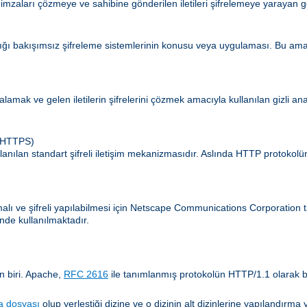
 imzaları çözmeye ve sahibine gönderilen iletileri şifrelemeye yarayan g
ldığı bakışımsız şifreleme sistemlerinin konusu veya uygulaması. Bu amaç
zalamak ve gelen iletilerin şifrelerini çözmek amacıyla kullanılan gizli an
 (HTTPS)
lanılan standart şifreli iletişim mekanizmasıdır. Aslında HTTP protokol
amalı ve şifreli yapılabilmesi için Netscape Communications Corporatio
nde kullanılmaktadır.
n biri. Apache,
RFC 2616
ile tanımlanmış protokolün HTTP/1.1 olarak b
a dosyası
olup yerleştiği dizine ve o dizinin alt dizinlerine yapılandır