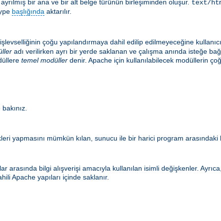
le ayrılmış bir ana ve bir alt belge türünün birleşiminden oluşur.
text/ht
başlığında
aktarılır.
ype
şlevselliğinin çoğu yapılandırmaya dahil edilip edilmeyeceğine kullanıc
ller
adı verilirken ayrı bir yerde saklanan ve çalışma anında isteğe ba
düllere
temel modüller
denir. Apache için kullanılabilecek modüllerin
 bakınız.
eri yapmasını mümkün kılan, sunucu ile bir harici program arasındaki b
r arasında bilgi alışverişi amacıyla kullanılan isimli değişkenler. Ayrı
hili Apache yapıları içinde saklanır.