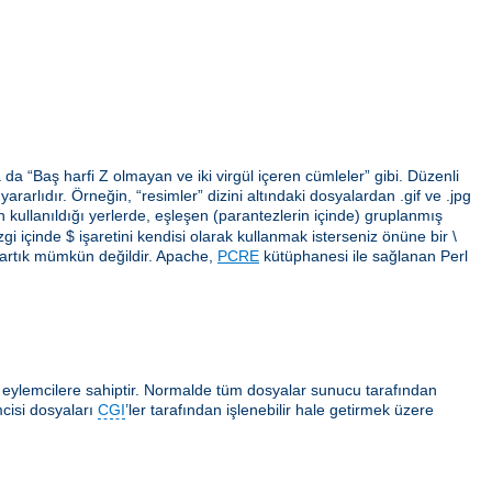
da “Baş harfi Z olmayan ve iki virgül içeren cümleler” gibi. Düzenli
arlıdır. Örneğin, “resimler” dizini altındaki dosyalardan .gif ve .jpg
erin kullanıldığı yerlerde, eşleşen (parantezlerin içinde) gruplanmış
gi içinde $ işaretini kendisi olarak kullanmak isterseniz önüne bir \
 artık mümkün değildir. Apache,
PCRE
kütüphanesi ile sağlanan Perl
ı eylemcilere sahiptir. Normalde tüm dosyalar sunucu tarafından
cisi dosyaları
CGI
’ler tarafından işlenebilir hale getirmek üzere