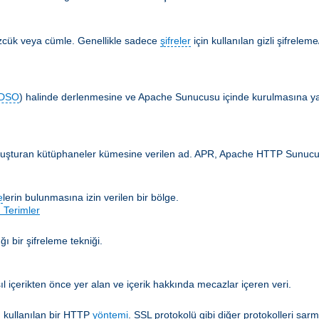
özcük veya cümle. Genellikle sadece
şifreler
için kullanılan gizli şifrelem
DSO
) halinde derlenmesine ve Apache Sunucusu içinde kurulmasına yar
 oluşturan kütüphaneler kümesine verilen ad. APR, Apache HTTP Sunucusun
e
lerin bulunmasına izin verilen bir bölge.
 Terimler
ğı bir şifreleme tekniği.
ıl içerikten önce yer alan ve içerik hakkında mecazlar içeren veri.
 kullanılan bir HTTP
yöntemi
. SSL protokolü gibi diğer protokolleri sarm