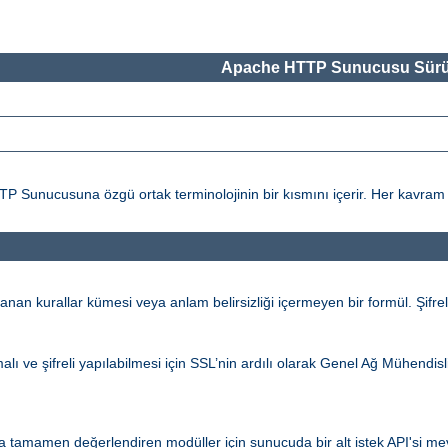
Apache HTTP Sunucusu Sürü
ucusuna özgü ortak terminolojinin bir kısmını içerir. Her kavram ile il
an kurallar kümesi veya anlam belirsizliği içermeyen bir formül. Şifrel
alı ve şifreli yapılabilmesi için SSL’nin ardılı olarak Genel Ağ Mühendi
 tamamen değerlendiren modüller için sunucuda bir alt istek API'si mevc