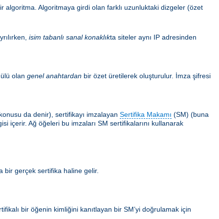
 algoritma. Algoritmaya girdi olan farklı uzunluktaki dizgeler (özet
yrılırken,
isim tabanlı sanal konaklık
ta siteler aynı IP adresinden
ülü olan
genel anahtardan
bir özet üretilerek oluşturulur. İmza şifresi
ın konusu da denir), sertifikayı imzalayan
Sertifika Makamı
(SM) (buna
i içerir. Ağ öğeleri bu imzaları SM sertifikalarını kullanarak
 bir gerçek sertifika haline gelir.
tifikalı bir öğenin kimliğini kanıtlayan bir SM’yi doğrulamak için