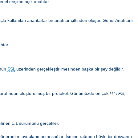
enel erişime açık anahtar.
la kullanılan anahtarlar bir anahtar çiftinden oluşur. Genel Anahtarlı
ahtar.
ünün
SSL
üzerinden gerçekleştirilmesinden başka bir şey değildir.
n tarafından oluşturulmuş bir protokol. Günümüzde en çok
HTTPS
,
ilinen 1.1 sürümünü gerçekler.
ma yönergeleri uygulanmasını sağlar. İsmine rağmen böyle bir dosyanın