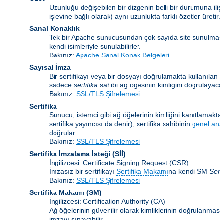
Uzunluğu değişebilen bir dizgenin belli bir durumuna ili
işlevine bağlı olarak) aynı uzunlukta farklı özetler üretir.
Sanal Konaklık
Tek bir Apache sunucusundan çok sayıda site sunulma
kendi isimleriyle sunulabilirler.
Bakınız:
Apache Sanal Konak Belgeleri
Sayısal İmza
Bir sertifikayı veya bir dosyayı doğrulamakta kullanılan ş
sadece
sertifika
sahibi ağ öğesinin kimliğini doğrulayaca
Bakınız:
SSL/TLS Şifrelemesi
Sertifika
Sunucu, istemci gibi ağ öğelerinin kimliğini kanıtlamakta 
sertifika yayıncısı da denir), sertifika sahibinin
genel an
doğrular.
Bakınız:
SSL/TLS Şifrelemesi
Sertifika İmzalama İsteği
(Sİİ)
İngilizcesi: Certificate Signing Request (CSR)
İmzasız bir sertifikayı
Sertifika Makamı
na kendi SM
Ser
Bakınız:
SSL/TLS Şifrelemesi
Sertifika Makamı
(SM)
İngilizcesi: Certification Authority (CA)
Ağ öğelerinin güvenilir olarak kimliklerinin doğrulanması 
imzayı sınayabilir.