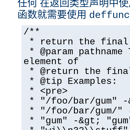
任何 在返回类型声明中
函数就需要使用
deffunc
/**
* return the final
* @param pathname 
element of
* @return the fina
* @tip Examples:
* <pre>
* "/foo/bar/gum" -
* "/foo/bar/gum/" 
* "gum" -&gt; "gum