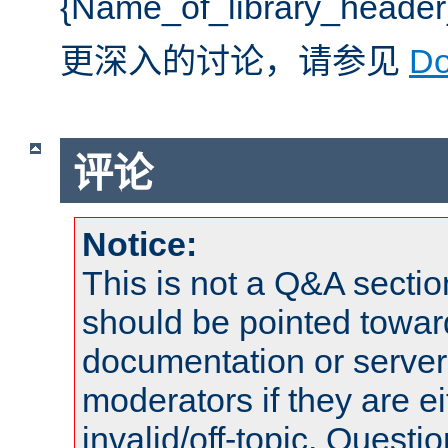
{Name_of_library_he
更深入的讨论，请参见
D
评论
Notice:
This is not a Q&A sect
should be pointed towar
documentation or serve
moderators if they are 
invalid/off-topic. Quest