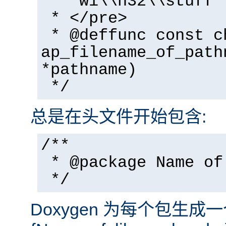
* "wi\\n32\\stuff"
* </pre>
* @deffunc const c
ap_filename_of_path
*pathname)
*/
总是在头文件开始包含:
/**
* @package Name of
*/
Doxygen 为每个包生成