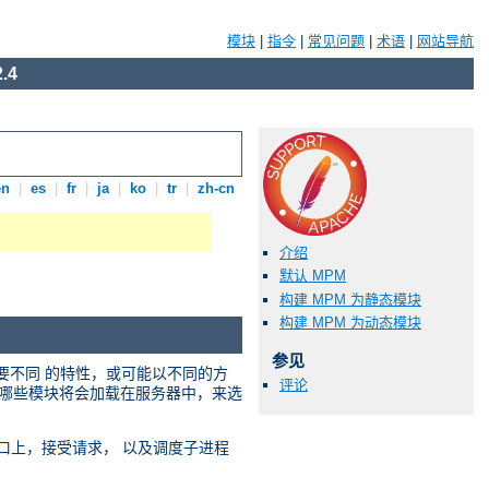
模块
|
指令
|
常见问题
|
术语
|
网站导航
.4
en
|
es
|
fr
|
ja
|
ko
|
tr
|
zh-cn
介绍
默认 MPM
构建 MPM 为静态模块
构建 MPM 为动态模块
参见
需要不同 的特性，或可能以不同的方
评论
选择哪些模块将会加载在服务器中，来选
络端口上，接受请求， 以及调度子进程