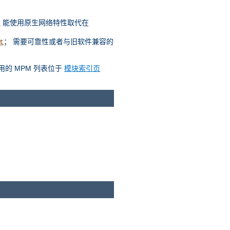
能使用原生网络特性取代在
t
； 需要可靠性或者与旧软件兼容的
t
用的 MPM 列表位于
模块索引页