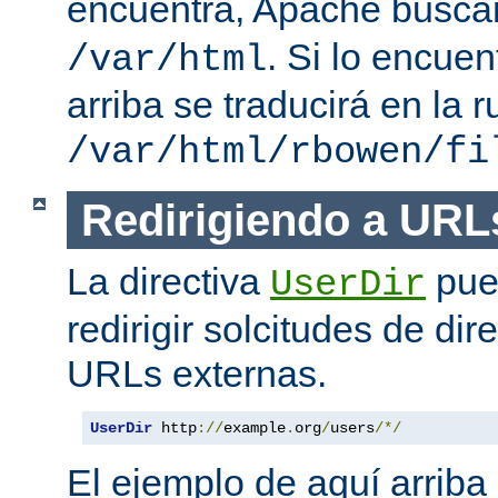
encuentra, Apache busc
. Si lo encue
/var/html
arriba se traducirá en la r
/var/html/rbowen/fi
Redirigiendo a URL
La directiva
pue
UserDir
redirigir solcitudes de dir
URLs externas.
UserDir
 http
://
example
.
org
/
users
/*/
El ejemplo de aquí arriba 