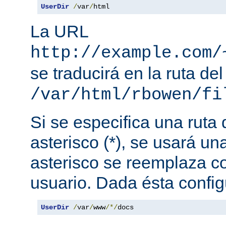
UserDir
/
var
/
html
La URL
http://example.com/
se traducirá en la ruta del
/var/html/rbowen/fi
Si se especifica una ruta
asterisco (*), se usará una
asterisco se reemplaza c
usuario. Dada ésta config
UserDir
/
var
/
www
/*/
docs