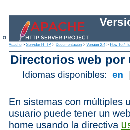
Versi
Apache
>
Servidor HTTP
>
Documentación
>
Versión 2.4
>
How-To / Tu
Directorios web por
Idiomas disponibles:
en
En sistemas con múltiples 
usuario puede tener un webs
home usando la directiva
U