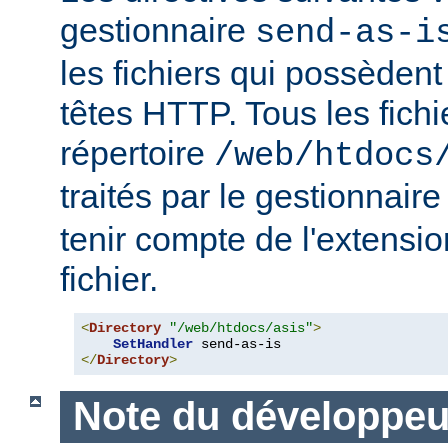
gestionnaire
send-as-i
les fichiers qui possèdent
têtes HTTP. Tous les fichi
répertoire
/web/htdocs
traités par le gestionnair
tenir compte de l'extensi
fichier.
<
Directory
"/web/htdocs/asis"
>
SetHandler
</
Directory
>
Note du développeu