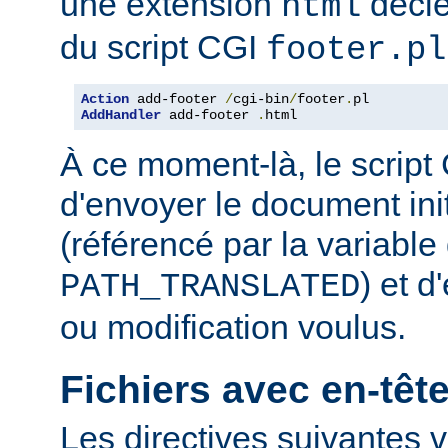
une extension
décle
html
du script CGI
footer.pl
Action
 add-footer 
/
cgi-bin
/
footer
.
AddHandler
 add-footer 
.
html
À ce moment-là, le script
d'envoyer le document in
(référencé par la variabl
) et d
PATH_TRANSLATED
ou modification voulus.
Fichiers avec en-tê
Les directives suivantes v