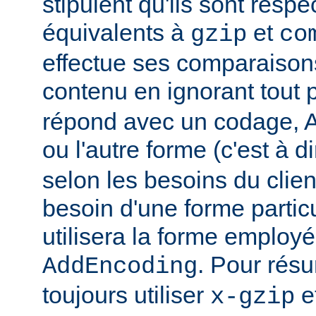
stipulent qu'ils sont resp
équivalents à
et
gzip
co
effectue ses comparaiso
contenu en ignorant tout 
répond avec un codage, Ap
ou l'autre forme (c'est à d
selon les besoins du client
besoin d'une forme partic
utilisera la forme employé
. Pour rés
AddEncoding
toujours utiliser
e
x-gzip