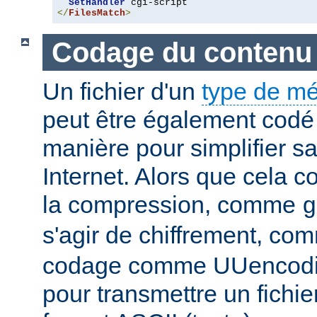
SetHandler
</
FilesMatch
>
Codage du contenu
Un fichier d'un
type de m
peut être également codé 
manière pour simplifier s
Internet. Alors que cela 
la compression, comme
g
s'agir de chiffrement, c
codage comme UUencodin
pour transmettre un fichie