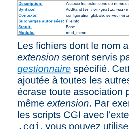
Description:
Associe les extensions de noms de
Syntaxe:
AddHandler
nom-gestionnaire
Contexte:
configuration globale, serveur virtu
Surcharges autorisées:
FileInfo
Statut:
Base
Module:
mod_mime
Les fichiers dont le nom 
extension
seront servis p
gestionnaire
spécifié. Cet
ajoutée à toutes les autre
écrase toute association 
même
extension
. Par exe
les scripts CGI avec l'exte
, vous pouvez utiliser
.cgi