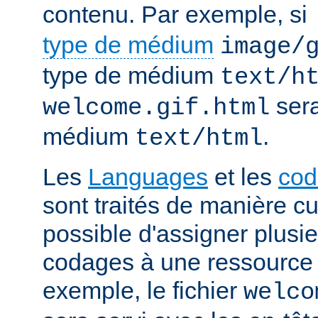
contenu. Par exemple, si
type de médium
image/
type de médium
text/h
sera
welcome.gif.html
médium
.
text/html
Les
Languages
et les
cod
sont traités de manière cum
possible d'assigner plusi
codages à une ressource p
exemple, le fichier
welco