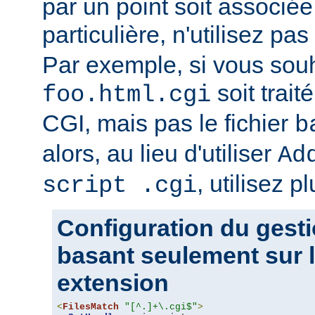
par un point soit associ
particulière, n'utilisez pas
Par exemple, si vous souh
soit trait
foo.html.cgi
CGI, mais pas le fichier
b
alors, au lieu d'utiliser
Ad
, utilisez pl
script .cgi
Configuration du gesti
basant seulement sur l
extension
<
FilesMatch
"[^.]+\.cgi$"
>