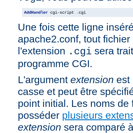
AddHandler
 cgi-script 
.
cgi
Une fois cette ligne insér
apache2.conf, tout fichie
l'extension
sera trai
.cgi
programme CGI.
L'argument
extension
est 
casse et peut être spécifi
point initial. Les noms de
posséder
plusieurs exten
extension
sera comparé à