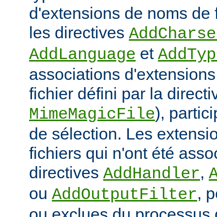
d'extensions de noms de f
les directives
AddCharse
et
AddLanguage
AddTyp
associations d'extensions 
fichier défini par la directi
), parti
MimeMagicFile
de sélection. Les extens
fichiers qui n'ont été ass
directives
,
AddHandler
ou
, 
AddOutputFilter
ou exclues du processus 