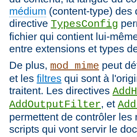
médium
(content-type) des
directive
per
TypesConfig
fichier qui contient lui-mêm
entre extensions et types d
De plus,
peut déf
mod_mime
et les
filtres
qui sont à l'orig
traitent. Les directives
AddH
, et
AddOutputFilter
Add
permettent de contrôler les
scripts qui vont servir le do