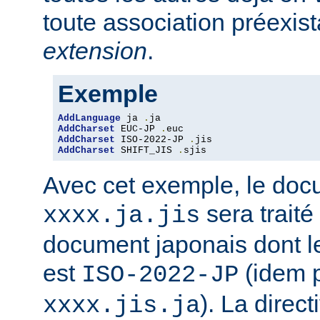
toute association préexis
extension
.
Exemple
AddLanguage
 ja 
.
AddCharset
 EUC-JP 
.
AddCharset
 ISO-2022-JP 
.
AddCharset
 SHIFT_JIS 
.
sjis
Avec cet exemple, le do
sera traité
xxxx.ja.jis
document japonais dont le
est
(idem 
ISO-2022-JP
). La direc
xxxx.jis.ja