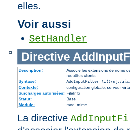
elles.
Voir aussi
SetHandler
Directive
AddInputFi
Description:
Associe les extensions de noms de fi
requêtes clients
Syntaxe:
AddInputFilter
filtre
[;
filt
Contexte:
configuration globale, serveur virtu
Surcharges autorisées:
FileInfo
Statut:
Base
Module:
mod_mime
La directive
AddInputFi