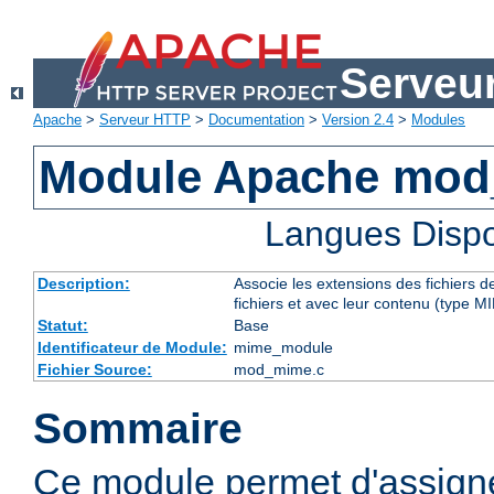
Serveu
Apache
>
Serveur HTTP
>
Documentation
>
Version 2.4
>
Modules
Module Apache mo
Langues Dispo
Description:
Associe les extensions des fichiers 
fichiers et avec leur contenu (type M
Statut:
Base
Identificateur de Module:
mime_module
Fichier Source:
mod_mime.c
Sommaire
Ce module permet d'assig