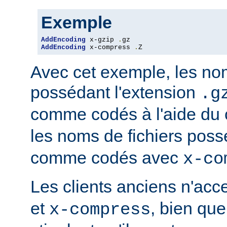
Exemple
AddEncoding
 x-gzip 
.
AddEncoding
 x-compress 
.
Z
Avec cet exemple, les nom
possédant l'extension
.g
comme codés à l'aide du
les noms de fichiers poss
comme codés avec
x-co
Les clients anciens n'ac
et
, bien que
x-compress