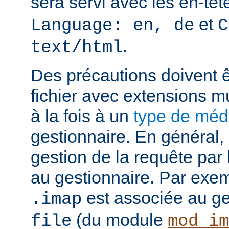
sera servi avec les en-tê
et
Language: en, de
C
.
text/html
Des précautions doivent ê
fichier avec extensions mu
à la fois à un
type de mé
gestionnaire. En général, 
gestion de la requête par
au gestionnaire. Par exemp
est associée au g
.imap
(du module
file
mod_im