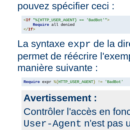
pouvez spécifier ceci :
<
If
"%{HTTP_USER_AGENT} == 'BadBot'"
>
Require
</
If
>
La syntaxe
de la di
expr
permet de réécrire l'exem
manière suivante :
Require
 expr 
%{
HTTP_USER_AGENT
}
!=
'BadBot'
Avertissement :
Contrôler l'accès en fonc
n'est pas 
User-Agent