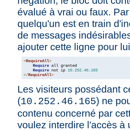
négation, le bloc doit con
évalué à vrai ou faux. Par
quelqu'un est en train d'i
de messages indésirable
ajouter cette ligne pour lui
<
RequireAll
>
Require
 all granted

Require
 not ip 
10.252
.
46.165
</
RequireAll
>
Les visiteurs possédant c
(
) ne pou
10.252.46.165
contenu concerné par cett
voulez interdire l'accès 