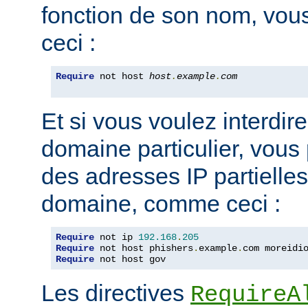
fonction de son nom, vou
ceci :
Require
 not host 
host
.
example
.
com
Et si vous voulez interdire
domaine particulier, vous
des adresses IP partiell
domaine, comme ceci :
Require
 not ip 
192.168
.
205
Require
 not host phishers
.
example
.
com moreidi
Require
 not host gov
Les directives
RequireA