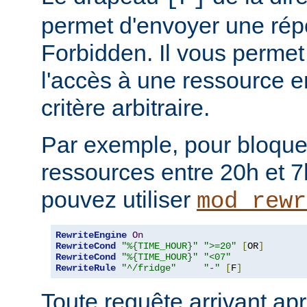
permet d'envoyer une rép
Forbidden. Il vous permet 
l'accès à une ressource e
critère arbitraire.
Par exemple, pour bloque
ressources entre 20h et 7
pouvez utiliser
mod_rewr
RewriteEngine
On
RewriteCond
"%{TIME_HOUR}"
">=20"
[
OR
]
RewriteCond
"%{TIME_HOUR}"
"<07"
RewriteRule
"^/fridge"
"-"
[
F
]
Toute requête arrivant ap