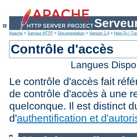
Serveu
Apache
>
Serveur HTTP
>
Documentation
>
Version 2.4
>
How-To / Tut
Contrôle d'accès
Langues Dispo
Le contrôle d'accès fait réf
de contrôle d'accès à une 
quelconque. Il est distinct 
d'
authentification et d'autori