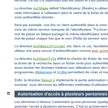
sécurité. Ce but n'a cependant pas été atteint et il est préfér
La directive
définit l'
Identificateur
(Realm) à utiliser
AuthName
cette information à l'utilisateur dans le cadre de la boîte de
zone authentifiée donnée.
Ainsi par exemple, une fois un client authentifié dans la zone
zone du même serveur marquée de l'identificateur
"Fichier
mot de passe en faisant partager le même identificateur entr
mot de passe chaque fois que le nom d'hôte du serveur sera 
La directive
est, dans ce cas, facultativ
AuthBasicProvider
utilisez une autre source d'authentification comme
mod_auth
La directive
définit le chemin du fichier de 
AuthUserFile
la durée de la recherche dans un fichier texte pour authentif
aussi stocker les données relatives aux utilisateurs dans d
programmes
et
permettent de créer et mani
dbmmanage
htdbm
Enfin, la directive
implémente la partie autorisation d
Require
suivante, nous décrirons les différentes méthodes d'utilisation
Autorisation d'accès à plusieurs personnes
Les directives ci-dessus n'autorisent qu'une personne (quelq
autoriser l'accès à plusieurs personnes. C'est ici qu'intervient