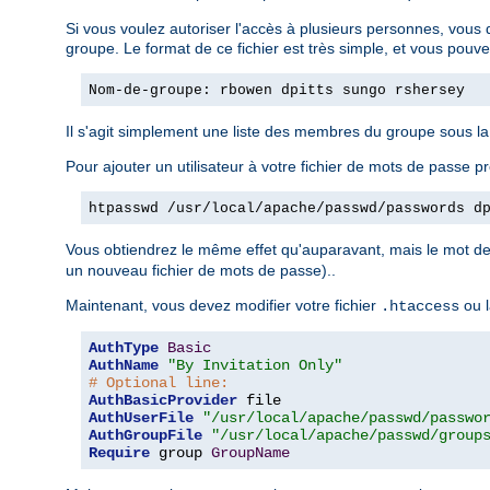
Si vous voulez autoriser l'accès à plusieurs personnes, vous 
groupe. Le format de ce fichier est très simple, et vous pouv
Nom-de-groupe: rbowen dpitts sungo rshersey
Il s'agit simplement une liste des membres du groupe sous l
Pour ajouter un utilisateur à votre fichier de mots de passe pr
htpasswd /usr/local/apache/passwd/passwords d
Vous obtiendrez le même effet qu'auparavant, mais le mot de 
un nouveau fichier de mots de passe)..
Maintenant, vous devez modifier votre fichier
ou l
.htaccess
AuthType
Basic
AuthName
"By Invitation Only"
# Optional line:
AuthBasicProvider
AuthUserFile
"/usr/local/apache/passwd/passwo
AuthGroupFile
"/usr/local/apache/passwd/group
Require
 group 
GroupName