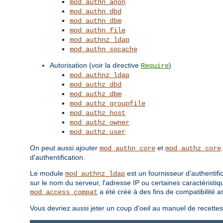
mod_authn_anon
mod_authn_dbd
mod_authn_dbm
mod_authn_file
mod_authnz_ldap
mod_authn_socache
Autorisation (voir la directive
)
Require
mod_authnz_ldap
mod_authz_dbd
mod_authz_dbm
mod_authz_groupfile
mod_authz_host
mod_authz_owner
mod_authz_user
On peut aussi ajouter
et
mod_authn_core
mod_authz_core
d'authentification.
Le module
est un fournisseur d'authentifi
mod_authnz_ldap
sur le nom du serveur, l'adresse IP ou certaines caractéristiq
a été créé à des fins de compatibilité
mod_access_compat
Vous devriez aussi jeter un coup d'oeil au manuel de recette