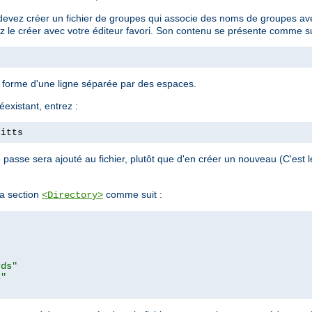
devez créer un fichier de groupes qui associe des noms de groupes avec
ez le créer avec votre éditeur favori. Son contenu se présente comme su
a forme d'une ligne séparée par des espaces.
éexistant, entrez :
pitts
passe sera ajouté au fichier, plutôt que d'en créer un nouveau (C'est
a section
comme suit :
<Directory>
rds"
s"