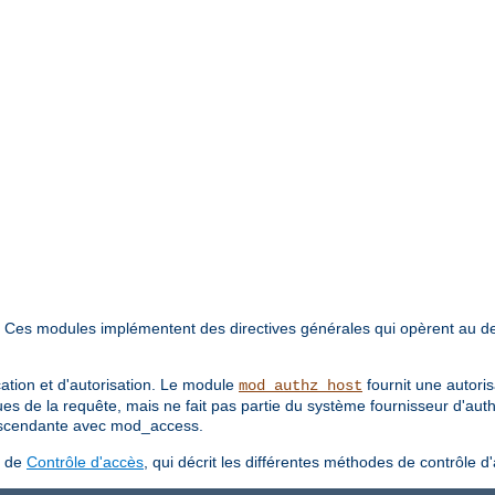
. Ces modules implémentent des directives générales qui opèrent au d
cation et d'autorisation. Le module
fournit une autori
mod_authz_host
ues de la requête, mais ne fait pas partie du système fournisseur d'aut
 ascendante avec mod_access.
s de
Contrôle d'accès
, qui décrit les différentes méthodes de contrôle d