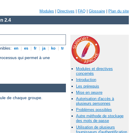
Modules
|
Directives
|
FAQ
|
Glossaire
|
Plan du site
n 2.4
nibles:
en
|
es
|
fr
|
ja
|
ko
|
tr
 processus qui permet à une
Modules et directives
concernés
Introduction
Les prérequis
Mise en oeuvre
odule de chaque groupe.
Autorisation d'accès à
plusieurs personnes
Problèmes possibles
Autre méthode de stockage
des mots de passe
Utilisation de plusieurs
fournisseurs d'authentification