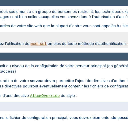
tinées seulement à un groupe de personnes restreint, les techniques ex
ages sont bien celles auxquelles vous avez donné l'autorisation d'accè
rties de votre site web que la plupart d'entre vous sont appelés à utilis
z l'utilisation de
en plus de toute méthode d'authentification.
mod_ssl
 soit au niveau de la configuration de votre serveur principal (en génér
)
taccess
iguration de votre serveur devra permettre l'ajout de directives d'authent
les directives pourront éventuellement contenir les fichiers de configura
n d'une directive
du style :
AllowOverride
ans le fichier de configuration principal, vous devrez bien entendu possé