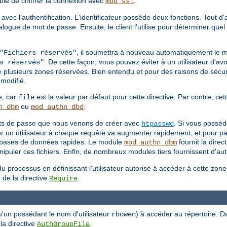
able de chiffrer la connexion avec
.
mod_ssl
 avec l'authentification. L'identificateur possède deux fonctions. Tout d
 dialogue de mot de passe. Ensuite, le client l'utilise pour déterminer q
, il soumettra à nouveau automatiquement le 
"Fichiers réservés"
. De cette façon, vous pouvez éviter à un utilisateur d'avo
s réservés"
e plusieurs zones réservées. Bien entendu et pour des raisons de sécuri
modifié.
e, car
est la valeur par défaut pour cette directive. Par contre, cett
file
ou
.
n_dbm
mod_authn_dbd
mots de passe que nous venons de créer avec
. Si vous posséd
htpasswd
ier un utilisateur à chaque requête va augmenter rapidement, et pour pa
es bases de données rapides. Le module
fournit la direc
mod_authn_dbm
puler ces fichiers. Enfin, de nombreux modules tiers fournissent d'autr
u processus en définissant l'utilisateur autorisé à accéder à cette zon
 de la directive
.
Require
u'un possédant le nom d'utilisateur
) à accéder au répertoire. D
rbowen
 la directive
.
AuthGroupFile