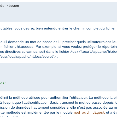
rds rbowen
tables, vous devrez bien entendu entrer le chemin complet du fichier. 
qu'il demande un mot de passe et lui préciser quels utilisateurs ont l'au
 un fichier
. Par exemple, si vous voulez protéger le répertoir
.htaccess
les directives suivantes, soit dans le fichier
/usr/local/apache/htdo
 "/usr/local/apache/htdocs/secret"> :
rds"
éfinit la méthode utilisée pour authentifier l'utilisateur. La méthode la 
à l'esprit que l'authentification Basic transmet le mot de passe depuis le 
mission de données hautement sensibles si elle n'est pas associée au 
ette méthode est implémentée par le module
et a ét
mod_auth_digest