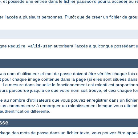
, et possède une entrée dans le fichier
pourra accéder au rép
e
password
 l'accès à plusieurs personnes. Plutôt que de créer un fichier de groupes
igne
autorisera l'accès à quiconque possédant un
Require valid-user
ue vos nom d'utilisateur et mot de passe doivent être vérifiés chaque f
t pour chaque image contenue dans la page (si elles sont situées dan
. La mesure dans laquelle le fonctionnement est ralenti est proportionnel
isateurs parcourue jusqu'à ce que votre nom soit trouvé, et ceci chaque f
 au nombre d'utilisateurs que vous pouvez enregistrer dans un fichier
 vous commencerez à remarquer un ralentissement lorsque vous atteind
authentification différente.
sse
ckage des mots de passe dans un fichier texte, vous pouvez être appe