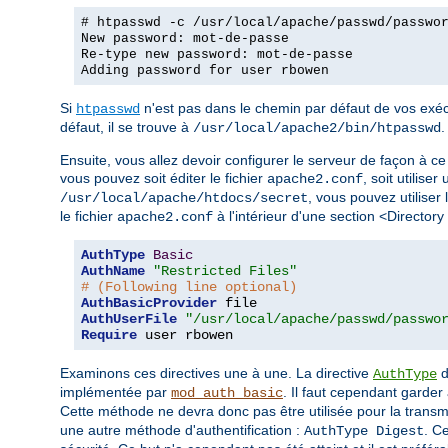
# htpasswd -c /usr/local/apache/passwd/passwo
New password: mot-de-passe
Re-type new password: mot-de-passe
Adding password for user rbowen
Si
n'est pas dans le chemin par défaut de vos exécu
htpasswd
défaut, il se trouve à
.
/usr/local/apache2/bin/htpasswd
Ensuite, vous allez devoir configurer le serveur de façon à ce 
vous pouvez soit éditer le fichier
, soit utiliser
apache2.conf
, vous pouvez utiliser 
/usr/local/apache/htdocs/secret
le fichier
à l'intérieur d'une section <Directory
apache2.conf
AuthType
Basic
AuthName
"Restricted Files"
# (Following line optional)
AuthBasicProvider
AuthUserFile
"/usr/local/apache/passwd/passwo
Require
 user rbowen
Examinons ces directives une à une. La directive
d
AuthType
implémentée par
. Il faut cependant garder 
mod_auth_basic
Cette méthode ne devra donc pas être utilisée pour la trans
une autre méthode d'authentification :
. C
AuthType Digest