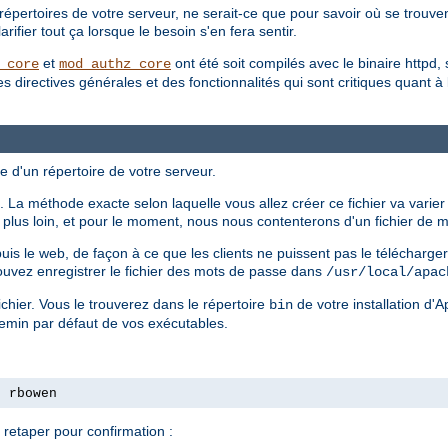
répertoires de votre serveur, ne serait-ce que pour savoir où se trouvent
ifier tout ça lorsque le besoin s'en fera sentir.
et
ont été soit compilés avec le binaire httpd, 
_core
mod_authz_core
irectives générales et des fonctionnalités qui sont critiques quant à la 
e d'un répertoire de votre serveur.
 La méthode exacte selon laquelle vous allez créer ce fichier va varier
ls plus loin, et pour le moment, nous nous contenterons d'un fichier de
epuis le web, de façon à ce que les clients ne puissent pas le télécharg
ouvez enregistrer le fichier des mots de passe dans
/usr/local/apac
chier. Vous le trouverez dans le répertoire
de votre installation d'
bin
hemin par défaut de vos exécutables.
s rbowen
retaper pour confirmation :