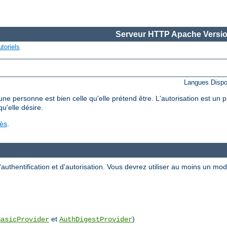
Serveur HTTP Apache Versio
toriels
Langues Dispo
'une personne est bien celle qu'elle prétend être. L'autorisation est un
qu'elle désire.
cès
.
uthentification et d'autorisation. Vous devrez utiliser au moins un m
et
)
BasicProvider
AuthDigestProvider