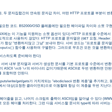
변환, 두 문자집합간의 연속된 문자값 차이, 어떤 HTTP 프로토콜 부분이
만 필요한 코드. BS2000/OSD 플레폼에만 필요한 헤더파일 차이와 소켓 구
0 POSIX에는 이 기능을 지원하는 소켓 옵션이 있다) HTTP 프로토콜 수
의도적으로 사용하지
않았다
. HTTP 프로토콜 문자열은 (
요청, Header
GET
버가 항상 "변환하지않고 그냥" 보내야 한다. 서버 코드는 "프로토콜 문자열
함수를 사용하여 구별한다. 그러므로 무조건 모든 것을 변환하는
vputs()
 서비스하도록 준비해야 한다)
) 서버 내부 문자열과 서버가 생성한 문서를 기본 프로토콜 수준에서 변환
 ASCII
과
의 바이너리 값이기때문에 ASCII로 두번 변환하면 안된
\n
\r
자를 포함하면 안된다.
/write/get/gets가 거치게되는 "ebcdic/ascii 변환 계층"을 추가
)에서 대상(요청한 클라이언트)으로 이동할때 항상 이 계층을 두번 지난다
의 헤더줄을 읽고, 나머지 스크립트 출력이 ASCII임을 알아낼 수 있다 (
으로 모든 헤더를 처리한다; 그런 다음 서비스할 문서의 type에 따라 서버는 