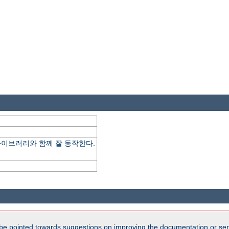
ype 라이브러리와 함께 잘 동작한다.
be pointed towards suggestions on improving the documentation or ser