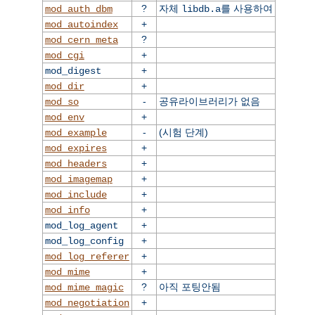
?
자체
를 사용하여
mod_auth_dbm
libdb.a
+
mod_autoindex
?
mod_cern_meta
+
mod_cgi
+
mod_digest
+
mod_dir
-
공유라이브러리가 없음
mod_so
+
mod_env
-
(시험 단계)
mod_example
+
mod_expires
+
mod_headers
+
mod_imagemap
+
mod_include
+
mod_info
+
mod_log_agent
+
mod_log_config
+
mod_log_referer
+
mod_mime
?
아직 포팅안됨
mod_mime_magic
+
mod_negotiation