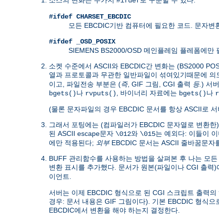
#ifdef
#ifdef CHARSET_EBCDIC
모든 EBCDIC기반 컴퓨터에 필요한 코드. 문자
#ifdef _OSD_POSIX
SIEMENS BS2000/OSD 메인플레임 플레폼에
소켓 수준에서 ASCII와 EBCDIC간 변화는 (BS200
열과 프로토콜과 무관한 일반파일이 섞여있기때문에 
이고, 파일전송 부분은 (
즉
, GIF 그림, CGI 출력
등.
) 서
나
, 바이너리 자료에는
나
bgets()
rvputs()
bgets()
r
(물론 문자파일의 경우 EBCDIC 문서를 항상 ASCII로
그래서 포팅에는 (컴파일러가 EBCDIC 문자열로 변환한
된 ASCII escape문자
와
는 예외다: 이들이 이미
\012
\015
에만 적용된다;
외부
EBCDIC 문서는 ASCII 줄바꿈문
BUFF 관리함수를 사용하는 방법을 살펴본 후 나는 모든 puts
변환 표시를 추가했다. 문서가 원본(파일이나 CGI 출력
.
이언트
서버는 이제 EBCDIC 형식으로 된 CGI 스크립트 출력
경우: 문서 내용은 GIF 그림이다). 기본 EBCDIC 형식
EBCDIC에서 변환을 해야 하는지 결정한다.