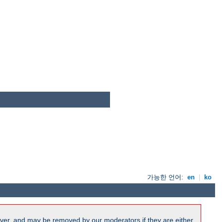
가능한 언어:
en
|
ko
ver, and may be removed by our moderators if they are either