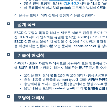
(몇년 전에 포팅된) 오래된
CERN-3.0
서버를 대체할 "쓸
이 플레폼에서 아파치의 prefork 프로세스 방식이 CERN의 
이 문서는 포팅시 여러 설계상 결정의 이유를 설명한다.
설계 목표
EBCDIC 포팅의 목적중 하나는 새로운 서버로 전환을 유도하고 쉽
전 CERN 서버가 인식하는 유일한 형식인) ASCII와 (POSI
EBCDIC 중 어느 형식인지 설정할 수 있어야 한다. 현재 해결
음 버전에서는 변환해야할 모든 문서에 "ebcdic-handler"
기술적 해결책
아파치가 BUFF 자료형과 메써드를 사용하여 모든 입출력을 하
에 BUFF 객체를 변환해야 하는지 알려주는 BUFF 표시를 추가
요청을 받기 전에
변환
(요청과 요청헤더가 항상 ASCII
요청 내용을 받았을때 content type에 따라
변환/변환안
응답헤더를 보내기 전에
변환
(응답헤더는 항상 ASCII
응답 내용을 보낼때 content type에 따라
변환/변환안함
포팅에 대해서
소스의 변화는 두가지
로 구분할 수 있다: