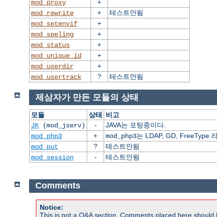
+
mod_proxy
+
테스트안됨
mod_rewrite
+
mod_setenvif
+
mod_speling
+
mod_status
+
mod_unique_id
+
mod_userdir
?
테스트안됨
mod_usertrack
제삼자가 만든 모듈의 상태
모듈
상태
비고
-
JAVA는 포팅중이다.
JK
(mod_jserv)
+
는 LDAP, GD, FreeT
mod_php3
mod_php3
?
테스트안됨
mod_put
-
테스트안됨
mod_session
Comments
Notice:
This is not a Q&A section. Comments placed here should 