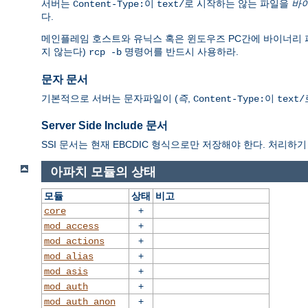
서버는
이
로 시작하는 않는 파일을
바
Content-Type:
text/
다.
메인플레임 호스트와 유닉스 혹은 윈도우즈 PC간에 바이너리 파일을 전
지 않는다)
명령어를 반드시 사용하라.
rcp -b
문자 문서
기본적으로 서버는 문자파일이 (
즉
,
이
Content-Type:
text/
Server Side Include 문서
SSI 문서는 현재 EBCDIC 형식으로만 저장해야 한다. 처리하기 
아파치 모듈의 상태
모듈
상태
비고
+
core
+
mod_access
+
mod_actions
+
mod_alias
+
mod_asis
+
mod_auth
+
mod_auth_anon