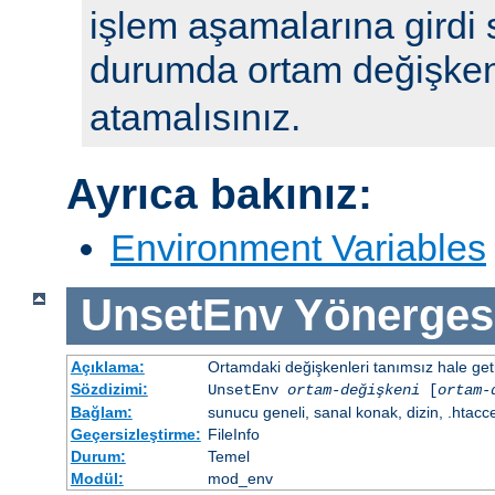
işlem aşamalarına girdi 
durumda ortam değişke
atamalısınız.
Ayrıca bakınız:
Environment Variables
UnsetEnv
Yönerges
Açıklama:
Ortamdaki değişkenleri tanımsız hale getir
Sözdizimi:
UnsetEnv
ortam-değişkeni
[
ortam-
Bağlam:
sunucu geneli, sanal konak, dizin, .htacc
Geçersizleştirme:
FileInfo
Durum:
Temel
Modül:
mod_env