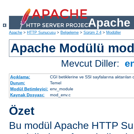
Apache 
Apache
>
HTTP Sunucusu
>
Belgeleme
>
Sürüm 2.4
>
Modüller
Apache Modülü mo
Mevcut Diller:
e
Açıklama:
CGI betiklerine ve SSI sayfalarına aktarılan 
Durum:
Temel
Modül Betimleyici:
env_module
Kaynak Dosyası:
mod_env.c
Özet
Bu modül Apache HTTP Sun