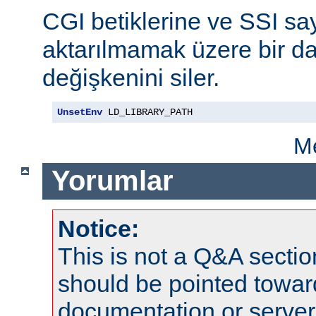
CGI betiklerine ve SSI say
aktarılmamak üzere bir da
değişkenini siler.
UnsetEnv
 LD_LIBRARY_PATH
Me
Yorumlar
Notice:
This is not a Q&A sect
should be pointed towar
documentation or serve