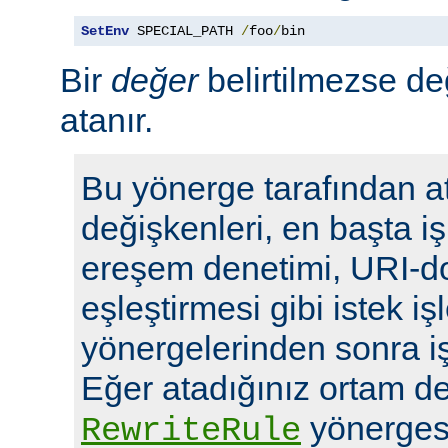
SetEnv
 SPECIAL_PATH 
/
foo
/
bin
Bir
değer
belirtilmezse de
atanır.
Bu yönerge tarafından a
değişkenleri, en başta i
ereşem denetimi, URI-d
eşleştirmesi gibi istek i
yönergelerinden sonra i
Eğer atadığınız ortam de
yönergesi
RewriteRule