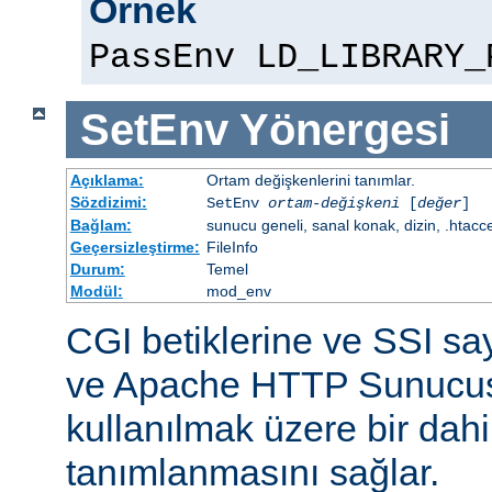
Örnek
PassEnv LD_LIBRARY_
SetEnv
Yönergesi
Açıklama:
Ortam değişkenlerini tanımlar.
Sözdizimi:
SetEnv
ortam-değişkeni
[
değer
]
Bağlam:
sunucu geneli, sanal konak, dizin, .htacc
Geçersizleştirme:
FileInfo
Durum:
Temel
Modül:
mod_env
CGI betiklerine ve SSI sa
ve Apache HTTP Sunucus
kullanılmak üzere bir dahi
tanımlanmasını sağlar.