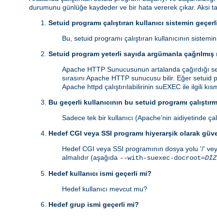
durumunu günlüğe kaydeder ve bir hata vererek çıkar. Aksi 
Setuid programı çalıştıran kullanıcı sistemin geçerli
Bu, setuid programı çalıştıran kullanıcının sistemi
Setuid program yeterli sayıda argümanla çağrılmış
Apache HTTP Sunucusunun artalanda çağırdığı setu
sırasını Apache HTTP sunucusu bilir. Eğer setuid p
Apache httpd çalıştırılabilirinin suEXEC ile ilgili kı
Bu geçerli kullanıcının bu setuid programı çalıştırm
Sadece tek bir kullanıcı (Apache’nin aidiyetinde çalı
Hedef CGI veya SSI programı hiyerarşik olarak güv
Hedef CGI veya SSI programının dosya yolu '/' vey
almalıdır (aşağıda
--with-suexec-docroot=
DİZ
Hedef kullanıcı ismi geçerli mi?
Hedef kullanıcı mevcut mu?
Hedef grup ismi geçerli mi?