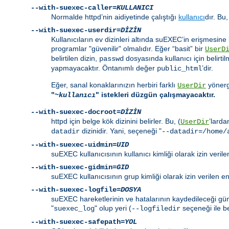
--with-suexec-caller=
KULLANICI
Normalde httpd’nin aidiyetinde çalıştığı
kullanıcı
dır. Bu,
--with-suexec-userdir=
DİZİN
Kullanıcıların ev dizinleri altında suEXEC’in erişmesine i
programlar "güvenilir" olmalıdır. Eğer “basit” bir
UserD
belirtilen dizin,
dosyasında kullanıcı için belirtil
passwd
yapmayacaktır. Öntanımlı değer
’dir.
public_html
Eğer, sanal konaklarınızın herbiri farklı
yönerge
UserDir
"~
" istekleri düzgün çalışmayacaktır.
kullanıcı
--with-suexec-docroot=
DİZİN
httpd için belge kök dizinini belirler. Bu, (
’larda
UserDir
dizinidir. Yani, seçeneği "
datadir
--datadir=/home/
--with-suexec-uidmin=
UID
suEXEC kullanıcısının kullanıcı kimliği olarak izin veri
--with-suexec-gidmin=
GID
suEXEC kullanıcısının grup kimliği olarak izin verilen 
--with-suexec-logfile=
DOSYA
suEXEC hareketlerinin ve hatalarının kaydedileceği günl
"
" olup yeri (
seçeneği ile bel
suexec_log
--logfiledir
--with-suexec-safepath=
YOL