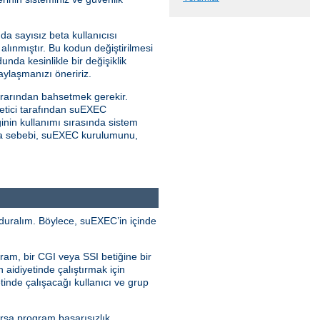
da sayısız beta kullanıcısı
alınmıştır. Bu kodun değiştirilmesi
unda kesinlikle bir değişiklik
ylaşmanızı öneririz.
rarından bahsetmek gerekir.
netici tarafından suEXEC
inin kullanımı sırasında sistem
kılma sebebi, suEXEC kurulumunu,
duralım. Böylece, suEXEC’in içinde
ram, bir CGI veya SSI betiğine bir
n aidiyetinde çalıştırmak için
tinde çalışacağı kullanıcı ve grup
ursa program başarısızlık