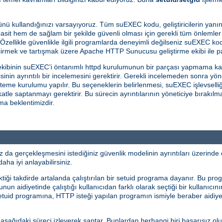
nü kullandığınızı varsayıyoruz. Tüm suEXEC kodu, geliştiricilerin yanın
sit hem de sağlam bir şekilde güvenli olması için gerekli tüm önlemler 
 Özellikle güvenlikle ilgili programlarda deneyimli değilseniz suEXEC kod
çirmek ve tartışmak üzere Apache HTTP Sunucusu geliştirme ekibi ile pa
kibinin suEXEC’i öntanımlı httpd kurulumunun bir parçası yapmama ka
in ayrıntılı bir incelemesini gerektirir. Gerekli incelemeden sonra yö
steme kurulumu yapılır. Bu seçeneklerin belirlenmesi, suEXEC işlevselliğ
ikkatle saptanmayı gerektirir. Bu sürecin ayrıntılarının yöneticiye bıra
ama beklentimizdir.
a gerçekleşmesini istediğiniz güvenlik modelinin ayrıntıları üzerinde 
aha iyi anlayabilirsiniz.
ği takdirde artalanda çalıştırılan bir setuid programa dayanır. Bu prog
n aidiyetinde çalıştığı kullanıcıdan farklı olarak seçtiği bir kullanıcını
 setuid programına, HTTP isteği yapılan programın ismiyle beraber aidiye
ı aşağıdaki süreci izleyerek saptar. Bunlardan herhangi biri başarısız ol