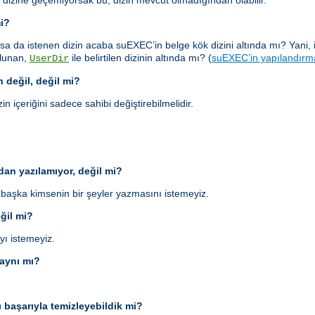
 dizine geçemiyorsak bu, dizin mevcut olmadığından olabilir.
mi?
sa da istenen dizin acaba suEXEC’in belge kök dizini altında mı? Yani, 
bulunan,
ile belirtilen dizinin altında mı? (
suEXEC’in yapılandırm
UserDir
n değil, değil mi?
in içeriğini sadece sahibi değiştirebilmelidir.
an yazılamıyor, değil mi?
aşka kimsenin bir şeyler yazmasını istemeyiz.
eğil mi?
yı istemeyiz.
 aynı mı?
ı başarıyla temizleyebildik mi?