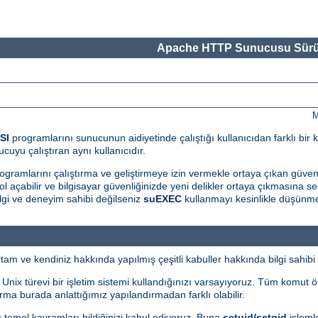
Apache HTTP Sunucusu Sürü
M
SI
programlarını sunucunun aidiyetinde çalıştığı kullanıcıdan farklı bir k
cuyu çalıştıran aynı kullanıcıdır.
ogramlarını çalıştırma ve geliştirmeye izin vermekle ortaya çıkan güvenlik 
l açabilir ve bilgisayar güvenliğinizde yeni delikler ortaya çıkmasına seb
gi ve deneyim sahibi değilseniz
suEXEC
kullanmayı kesinlikle düşünme
m ve kendiniz hakkında yapılmış çeşitli kabuller hakkında bilgi sahibi 
i Unix türevi bir işletim sistemi kullandığınızı varsayıyoruz. Tüm komut 
ma burada anlattığımız yapılandırmadan farklı olabilir.
bazı temel kavramları bildiğinizi kabul ediyoruz. Buna
setuid/setgid
işlemle