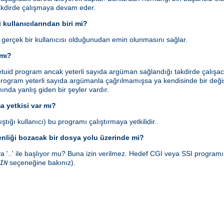
takdirde çalışmaya devam eder.
 kullanıcılarından biri mi?
n gerçek bir kullanıcısı olduğunudan emin olunmasını sağlar.
 mı?
id program ancak yeterli sayıda argüman sağlandığı takdirde çalışaca
rogram yeterli sayıda argümanla çağrılmamışsa ya kendisinde bir değişi
smında yanlış giden bir şeyler vardır.
a yetkisi var mı?
ştığı kullanıcı) bu programı çalıştırmaya yetkilidir.
enliği bozacak bir dosya yolu üzerinde mi?
a '..' ile başlıyor mu? Buna izin verilmez. Hedef CGI veya SSI program
seçeneğine bakınız).
İN