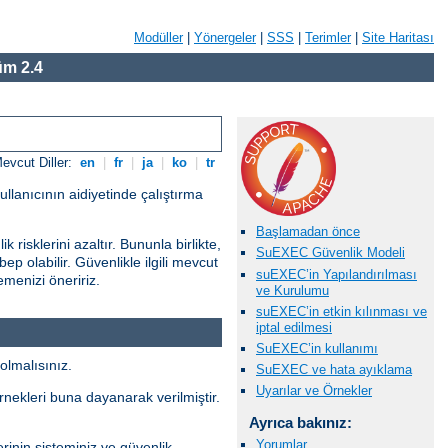
Modüller
|
Yönergeler
|
SSS
|
Terimler
|
Site Haritası
m 2.4
evcut Diller:
en
|
fr
|
ja
|
ko
|
tr
ullanıcının aidiyetinde çalıştırma
Başlamadan önce
risklerini azaltır. Bununla birlikte,
SuEXEC Güvenlik Modeli
ep olabilir. Güvenlikle ilgili mevcut
suEXEC’in Yapılandırılması
menizi öneririz.
ve Kurulumu
suEXEC’in etkin kılınması ve
iptal edilmesi
SuEXEC’in kullanımı
olmalısınız.
SuEXEC ve hata ayıklama
Uyarılar ve Örnekler
örnekleri buna dayanarak verilmiştir.
Ayrıca bakınız:
Yorumlar
rinin sisteminiz ve güvenlik