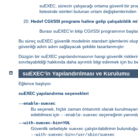
suEXEC, sürecin çalışacağı ortama güvenli bir pro
listesinde isimleri bulunan ortam değişkenlerinden
Hedef CGI/SSI programı haline gelip çalışabildik m
Burası suEXEC’in bitip CGI/SSI programının başladı
Bu süreç suEXEC güvenlik modelinin standart işlemlerini oluştu
güvenliği adım adım sağlayacak şekilde tasarlanmıştır.
Düzgün bir suEXEC yapılandırmasının hangi güvenlik risklerind
sınırlayabildiği hakkında daha ayrıntılı bilgi edinmek için bu 
suEXEC’in Yapılandırılması ve Kurulumu
Eğlence başlıyor.
suEXEC yapılandırma seçenekleri
--enable-suexec
Bu seçenek, hiçbir zaman öntanımlı olarak kurulmayan ve
edebilmesi için
seçeneğinin yanında
--enable-suexec
--with-suexec-bin=
YOL
Güvenlik sebebiyle
çalıştırılabilirinin bulunduğ
suexec
--with-suexec-bin=/usr/sbin/suexec