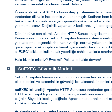
seviyesi üzerindeki etkilerini bilmek dahildir.
Üçüncü olarak,
suEXEC
kodunun
değiştirilmemiş
bir sürümü
tarafından dikkatle incelenmiş ve denenmiştir. Kodların hem ba
beklenmedik sorunlara ve yeni güvenlik risklerine yol açabilir.
yapmamalısınız. Değişiklik yaparsanız kodlarınızı gözden ge
Dördüncü ve son olarak, Apache HTTP Sunucusu geliştirme e
Bunun sonucu olarak, suEXEC yapılandırması sistem yöneticisin
yapılandırma seçeneklerine karar verilip, normal yollardan si
güvenliğini gerektiği gibi sağlamak için yönetici tarafından d
suEXEC’i dikkatle kullanacak yeterliliğe sahip olanlarla sınırl
Hala bizimle misiniz? Evet mi? Pekala, o halde devam!
SuEXEC Güvenlik Modeli
SuEXEC yapılandırması ve kurulumuna girişmeden önce biraz d
olup bitenleri ve sisteminizin güvenliği için alınacak önlemleri d
suEXEC
işlevselliği, Apache HTTP Sunucusu tarafından gerekti
HTTP isteği yapıldığı zaman, bu betiği, yöneticinin ana sunucunu
çağrılır. Böyle bir istek geldiğinde, Apache httpd artalandaki
kimliklerini de aktarır.
Artalanda çalıştırılan setuid program başarıyı ve başarısızlığ