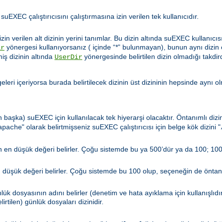
 suEXEC çalıştırıcısını çalıştırmasına izin verilen tek kullanıcıdır.
zin verilen alt dizinin yerini tanımlar. Bu dizin altında suEXEC kullanıcıs
yönergesi kullanıyorsanız ( içinde “*” bulunmayan), bunun aynı dizin
ir
miş dizinin altında
yönergesinde belirtilen dizin olmadığı takdir
UserDir
leri içeriyorsa burada belirtilecek dizinin üst dizininin hepsinde aynı o
n başka) suEXEC için kullanılacak tek hiyerarşi olacaktır. Öntanımlı diz
" olarak belirtmişseniz suEXEC çalıştırıcısı için belge kök dizini "
apache
len en düşük değeri belirler. Çoğu sistemde bu ya 500’dür ya da 100; 100
en düşük değeri belirler. Çoğu sistemde bu 100 olup, seçeneğin de öntanı
ük dosyasının adını belirler (denetim ve hata ayıklama için kullanışlıdı
irtilen) günlük dosyaları dizinidir.