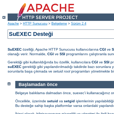
Apache
>
HTTP Sunucusu
>
Belgeleme
>
Sürüm 2.4
SuEXEC Desteği
SuEXEC
özelliği, Apache HTTP Sunucusu kullanıcılarına
CGI
ve
S
olanağı verir. Normalde,
CGI
ve
SSI
programlarını çalıştıranla sunu
Gerektiği gibi kullanıldığında bu özellik, kullanıcılara
CGI
ve
SSI
pr
suEXEC
gerektiği gibi yapılandırılmadığı takdirde bazı sorunlara yo
sorunlarla başa çıkmada ve
setuid root
programları yönetmekte bil
Başlamadan önce
Belgeye balıklama dalmadan önce, suexec'i kullanacağınız orta
Öncelikle, üzerinde
setuid
va
setgid
işlemlerinin yapılabildiğ
Bu desteğe sahip başka platformlar varsa onlardaki yapılandır
İkinci olarak, bilgisayarınızın güvenliği ve yönetimi ile ilgili 