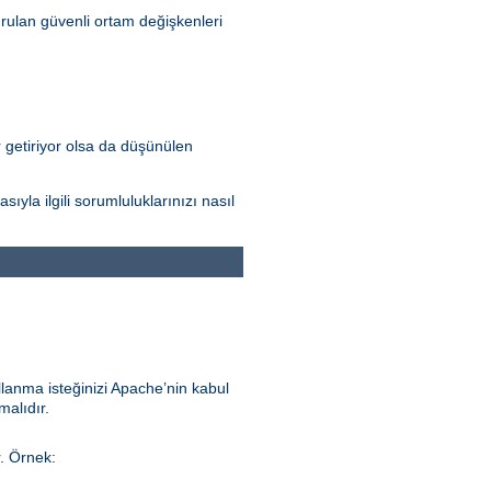
rulan güvenli ortam değişkenleri
r getiriyor olsa da düşünülen
la ilgili sorumluluklarınızı nasıl
llanma isteğinizi Apache’nin kabul
malıdır.
r. Örnek: