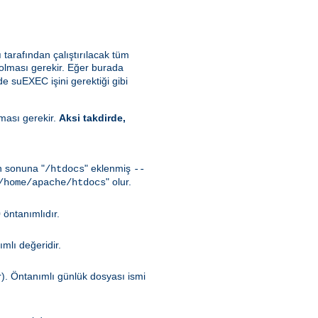
ı tarafından çalıştırılacak tüm
 olması gerekir. Eğer burada
de suEXEC işini gerektiği gibi
lması gerekir.
Aksi takdirde,
in sonuna "
" eklenmiş
/htdocs
--
" olur.
/home/apache/htdocs
 öntanımlıdır.
mlı değeridir.
r). Öntanımlı günlük dosyası ismi