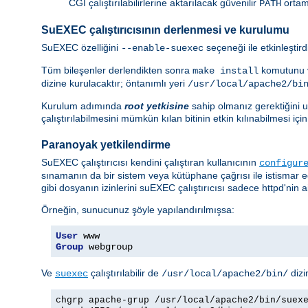
CGI çalıştırılabilirlerine aktarılacak güvenilir
ortam 
PATH
SuEXEC çalıştırıcısının derlenmesi ve kurulumu
SuEXEC özelliğini
seçeneği ile etkinleştir
--enable-suexec
Tüm bileşenler derlendikten sonra
komutunu v
make install
dizine kurulacaktır; öntanımlı yeri
/usr/local/apache2/bi
Kurulum adımında
root yetkisine
sahip olmanız gerektiğini un
çalıştırılabilmesini mümkün kılan bitinin etkin kılınabilmesi i
Paranoyak yetkilendirme
SuEXEC çalıştırıcısı kendini çalıştıran kullanıcının
configur
sınamanın da bir sistem veya kütüphane çağrısı ile istismar 
gibi dosyanın izinlerini suEXEC çalıştırıcısı sadece httpd'nin ai
Örneğin, sunucunuz şöyle yapılandırılmışsa:
User
Group
 webgroup
Ve
çalıştırılabilir de
dizi
suexec
/usr/local/apache2/bin/
chgrp apache-grup /usr/local/apache2/bin/suex