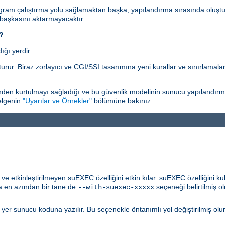
gram çalıştırma yolu sağlamaktan başka, yapılandırma sırasında oluştu
 başkasını aktarmayacaktır.
i?
ğı yerdir.
rur. Biraz zorlayıcı ve CGI/SSI tasarımına yeni kurallar ve sınırlamala
en kurtulmayı sağladığı ve bu güvenlik modelinin sunucu yapılandırmasıy
belgenin
"Uyarılar ve Örnekler"
bölümüne bakınız.
 etkinleştirilmeyen suEXEC özelliğini etkin kılar. suEXEC özelliğini ku
 en azından bir tane de
seçeneği belirtilmiş ol
--with-suexec-xxxxx
u yer sunucu koduna yazılır. Bu seçenekle öntanımlı yol değiştirilmiş olu