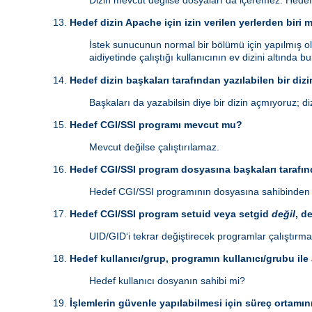
Dizin mevcut değilse dosyaları da içeremez. Hedef
Hedef dizin Apache için izin verilen yerlerden biri 
İstek sunucunun normal bir bölümü için yapılmış ol
aidiyetinde çalıştığı kullanıcının ev dizini altında 
Hedef dizin başkaları tarafından yazılabilen bir dizi
Başkaları da yazabilsin diye bir dizin açmıyoruz; diz
Hedef CGI/SSI programı mevcut mu?
Mevcut değilse çalıştırılamaz.
Hedef CGI/SSI program dosyasına başkaları tarafınd
Hedef CGI/SSI programının dosyasına sahibinden b
Hedef CGI/SSI program setuid veya setgid
değil
, d
UID/GID‘i tekrar değiştirecek programlar çalıştırma
Hedef kullanıcı/grup, programın kullanıcı/grubu ile
Hedef kullanıcı dosyanın sahibi mi?
İşlemlerin güvenle yapılabilmesi için süreç ortamın