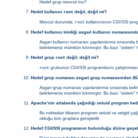
Hedef grup mevcut mu?
Hedef kullanıcı
değil, değil mi?
root
Mevcut durumda,
kullanıcısının CGI/SSI prog
root
Hedef kullanıcı kimliği asgari kullanıcı numarasın
Asgari kullanıcı numarası yapılandırma sırasında be
belirlemeniz mümkün kılınmıştır. Bu bazı “sistem” h
Hedef grup
değil, değil mi?
root
grubunun CGI/SSI programlarını çalıştırmasın
root
Hedef grup numarası asgari grup numarasından
B
Asgari grup numarası yapılandırma sırasında belirt
belirlemeniz mümkün kılınmıştır. Bu bazı “sistem” h
Apache’nin artalanda çağırdığı setuid program hede
Bu noktadan itibaren program setuid ve setgid çağrı
olduğu tüm gruplara genişletilir.
Hedef CGI/SSI programının bulunduğu dizine geçeb