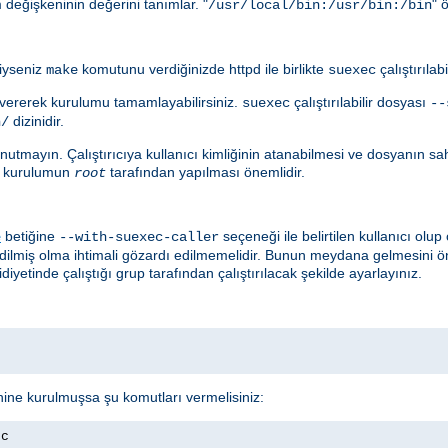
değişkeninin değerini tanımlar. "
" 
/usr/local/bin:/usr/bin:/bin
diyseniz
komutunu verdiğinizde httpd ile birlikte
çalıştırılab
make
suexec
ererek kurulumu tamamlayabilirsiniz.
çalıştırılabilir dosyası
suexec
--
dizinidir.
n/
utmayın. Çalıştırıcıya kullanıcı kimliğinin atanabilmesi ve dosyanın sahib
çin kurulumun
tarafından yapılması önemlidir.
root
betiğine
seçeneği ile belirtilen kullanıcı ol
e
--with-suexec-caller
edilmiş olma ihtimali gözardı edilmemelidir. Bunun meydana gelmesini ö
diyetinde çalıştığı grup tarafından çalıştırılacak şekilde ayarlayınız.
nine kurulmuşsa şu komutları vermelisiniz:
ec