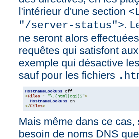
l'intérieur d'une section
<
. 
"/server-status">
ne seront alors effectuée
requêtes qui satisfont aux 
exemple qui désactive l
sauf pour les fichiers
.ht
HostnameLookups
<
Files
~
"\.(html|cgi)$"
>
HostnameLookups
</
Files
>
Mais même dans ce cas, s
besoin de noms DNS que 