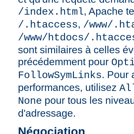
, Apache te
/index.html
,
/.htaccess
/www/.ht
/www/htdocs/.htacce
sont similaires à celles 
précédemment pour
Opt
. Pour 
FollowSymLinks
performances, utilisez
Al
pour tous les nivea
None
d'adressage.
Négociation