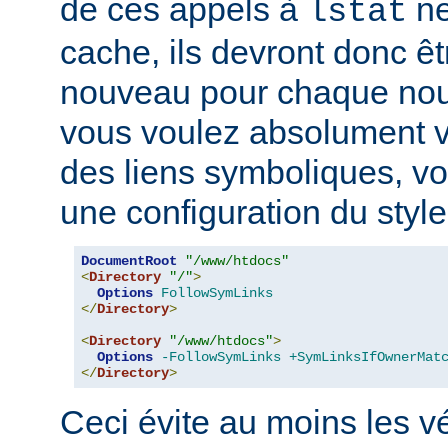
de ces appels à
ne
lstat
cache, ils devront donc ê
nouveau pour chaque nouv
vous voulez absolument vér
des liens symboliques, vo
une configuration du style
DocumentRoot
"/www/htdocs"
<
Directory
"/"
>
Options
FollowSymLinks
</
Directory
>
<
Directory
"/www/htdocs"
>
Options
-FollowSymLinks
+SymLinksIfOwnerMat
</
Directory
>
Ceci évite au moins les vé