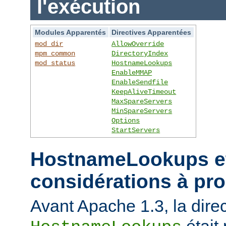
l'exécution
Modules Apparentés
Directives Apparentées
mod_dir
AllowOverride
mpm_common
DirectoryIndex
mod_status
HostnameLookups
EnableMMAP
EnableSendfile
KeepAliveTimeout
MaxSpareServers
MinSpareServers
Options
StartServers
HostnameLookups et
considérations à pr
Avant Apache 1.3, la direc