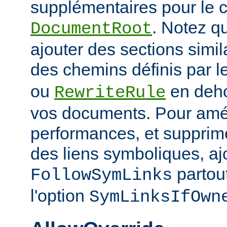
supplémentaires pour le c
. Notez q
DocumentRoot
ajouter des sections simil
des chemins définis par l
ou
en deho
RewriteRule
vos documents. Pour amél
performances, et supprime
des liens symboliques, ajo
partout
FollowSymLinks
l'option
SymLinksIfOwn