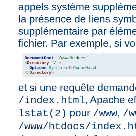
appels système supplémen
la présence de liens sym
supplémentaire par élém
fichier. Par exemple, si v
DocumentRoot
"/www/htdocs"
<
Directory
"/"
>
Options
SymLinksIfOwnerMatch
</
Directory
>
et si une requête demand
, Apache ef
/index.html
pour
,
lstat(2)
/www
/w
/www/htdocs/index.h