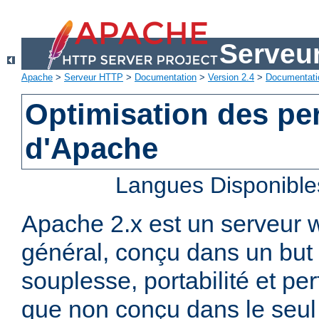
Serveu
Apache
>
Serveur HTTP
>
Documentation
>
Version 2.4
>
Documentati
Optimisation des p
d'Apache
Langues Disponible
Apache 2.x est un serveur
général, conçu dans un but 
souplesse, portabilité et p
que non conçu dans le seul 