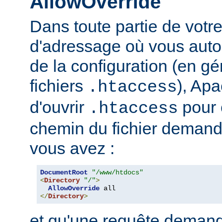
AllowOverride
Dans toute partie de votr
d'adressage où vous auto
de la configuration (en gé
fichiers
), Apa
.htaccess
d'ouvrir
pour 
.htaccess
chemin du fichier demand
vous avez :
DocumentRoot
"/www/htdocs"
<
Directory
"/"
>
AllowOverride
</
Directory
>
et qu'une requête demand